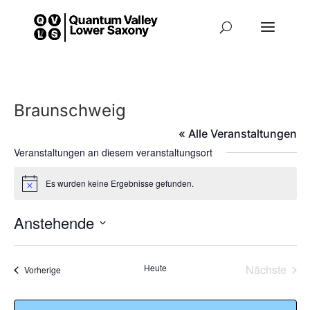
Braunschweig
« Alle Veranstaltungen
Veranstaltungen an diesem veranstaltungsort
Es wurden keine Ergebnisse gefunden.
Hinweis
Anstehende
Datum
wählen.
Heute
Nächste
Veranstaltungen
Vorherige
Veransta