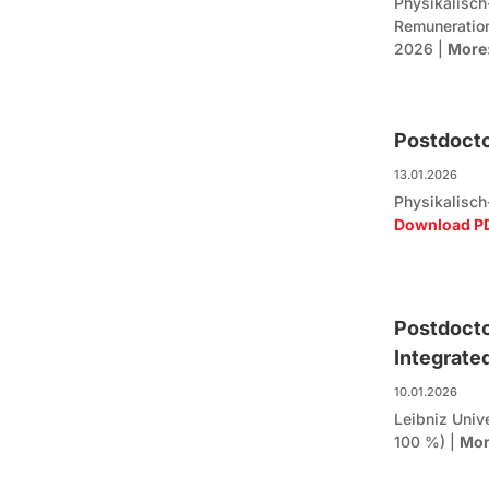
Physikalisch
Remuneratio
2026 |
More
Postdocto
13.01.2026
Physikalisch
Download P
Postdocto
Integrate
10.01.2026
Leibniz Univ
100 %) |
Mor