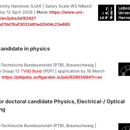
ersity Hannover (LUH) | Salary Scale W3 NBesO
 by 12 April 2026 |
More:
https://www.uni-
/en/jobs/id/8342?
d70d76af3032d81ed2b04c23e680
candidate in physics
-Technische Bundesanstalt (PTB), Braunschweig |
n Group 13
TVöD Bund
(PDF) | application by 16 March
:
https://ptbjobs.softgarden.io/job/62855694?l=en
or doctoral candidate Physics, Electrical-/ Optical
ng
-Technische Bundesanstalt (PTB), Braunschweig |