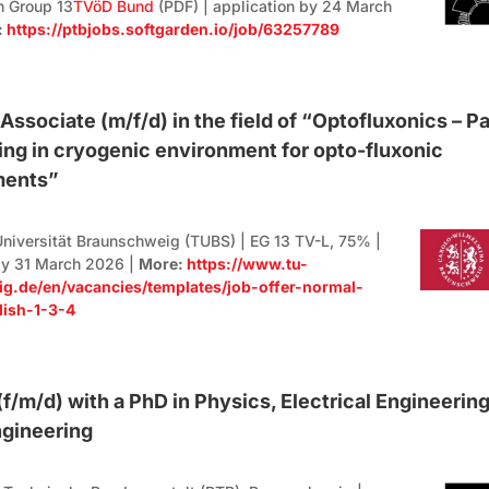
n Group 13
TVöD Bund
(PDF) | application by 24 March
:
https://ptbjobs.softgarden.io/job/63257789
Associate (m/f/d) in the field of “Optofluxonics – P
ping in cryogenic environment for opto-fluxonic
ments”
niversität Braunschweig (TUBS) | EG 13 TV-L, 75% |
by 31 March 2026 |
More:
https://www.tu-
g.de/en/vacancies/templates/job-offer-normal-
ish-1-3-4
(f/m/d) with a PhD in Physics, Electrical Engineering
ngineering