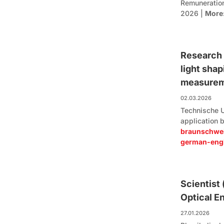
Remuneratio
2026 |
More
Research 
light sha
measure
02.03.2026
Technische U
application 
braunschwei
german-engl
Scientist 
Optical E
27.01.2026