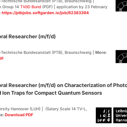
-Technische Bundesanstalt (PTB), Braunschweig |
n Group 14
TVöD Bund
(PDF) | application by 23 February
:
https://ptbjobs.softgarden.io/job/62383394
ral Researcher (m/f/d)
-Technische Bundesanstalt (PTB), Braunschweig |
More:
DF
ral Researcher (m/f/d) on Characterization of Phot
d Ion Traps for Compact Quantum Sensors
ersity Hannover (LUH) | (Salary Scale 14 TV-L,
e:
Download PDF