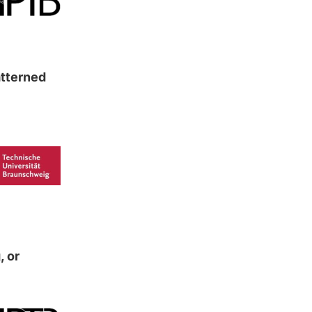
atterned
, or