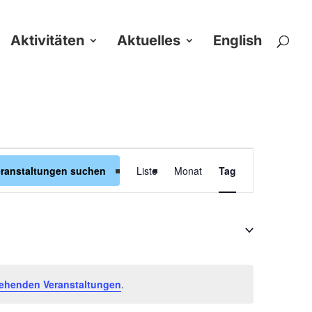
Aktivitäten
Aktuelles
English
Veranstaltung
eranstaltungen suchen
Liste
Monat
Tag
Ansichten-
Navigation
ehenden Veranstaltungen
.