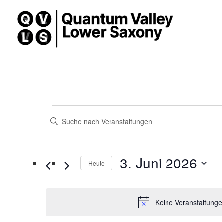
Veranstaltungen
Veranstaltungen
Geben
Such-
Sie
für
Das
und
3. Juni 2026
Heute
3.
Schlüsselwort.
Ansichtennavigation
Datum
Suche
Juni
wählen.
Keine Veranstaltunge
nach