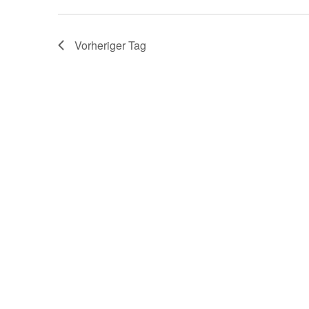
2026
Veranstaltungen
Schlüsselwort.
Vorheriger Tag