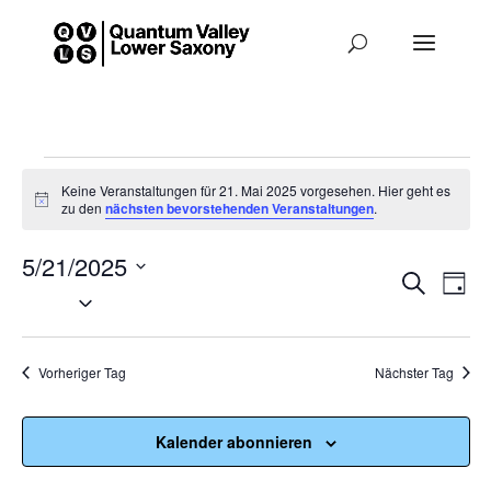
Veranstaltungen
Keine Veranstaltungen für 21. Mai 2025 vorgesehen. Hier geht es
Hinweis
zu den
nächsten bevorstehenden Veranstaltungen
.
für
5/21/2025
Veran
Suche
Ve
21.
Tag
Datum
An
Such-
wählen.
Mai
Na
Vorheriger Tag
Nächster Tag
und
2025
Ansic
Kalender abonnieren