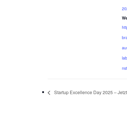
20
We
ht
br
au
la
ns
Startup Excellence Day 2025 – Jetz