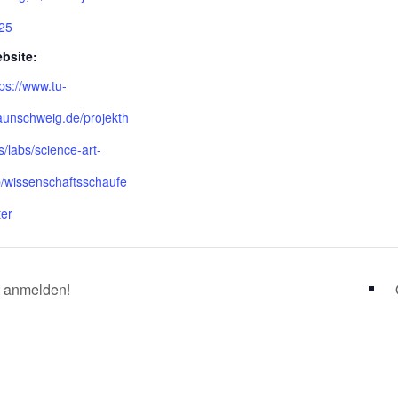
25
bsite:
tps://www.tu-
aunschweig.de/projekth
s/labs/science-art-
b/wissenschaftsschaufe
ter
t anmelden!