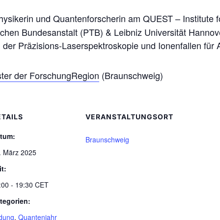
hysikerin und Quantenforscherin am QUEST – Institute 
chen Bundesanstalt (PTB) & Leibniz Universität Hannover
 der Präzisions-Laserspektroskopie und Ionenfallen fü
ter der ForschungRegion
(Braunschweig)
ETAILS
VERANSTALTUNGSORT
tum:
Braunschweig
. März 2025
it:
:00 - 19:30
CET
tegorien:
ldung
,
Quantenjahr