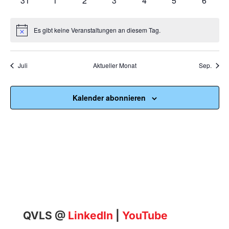
31
1
2
3
4
5
6
Veranstaltungen
Veranstaltungen
Veranstaltungen
Veranstaltungen
Veranstaltungen
Veranstaltunge
Veranst
Es gibt keine Veranstaltungen an diesem Tag.
Hinweis
Juli
Aktueller Monat
Sep.
Kalender abonnieren
QVLS @
LinkedIn
|
YouTube