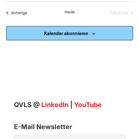
Datum
wählen.
Heute
Nächste
Veranstaltungen
Vorherige
Veransta
Kalender abonnieren
QVLS @
LinkedIn
|
YouTube
E-Mail Newsletter