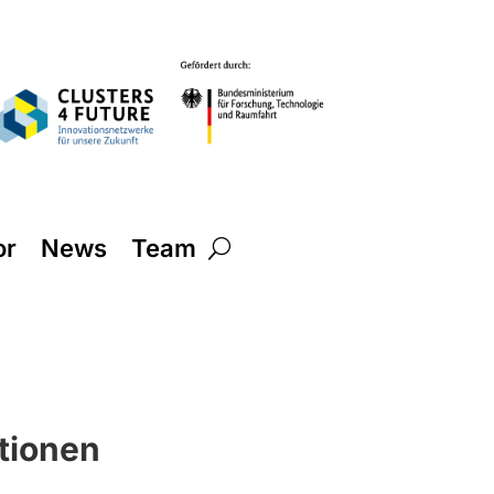
or
News
Team
ationen