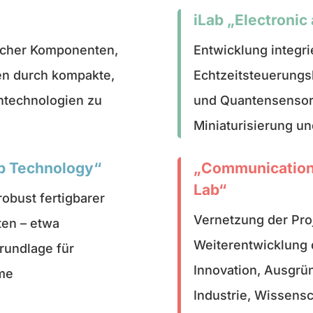
iLab „Electronic
ischer Komponenten,
Entwicklung integri
en durch kompakte,
Echtzeitsteuerung
ntechnologien zu
und Quantensensor
Miniaturisierung u
ap Technology“
„Communication
Lab“
robust fertigbarer
Vernetzung der Proj
en – etwa
Weiterentwicklung 
Grundlage für
Innovation, Ausgrü
eme
Industrie, Wissensc