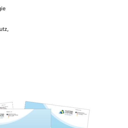
gie
utz,
n