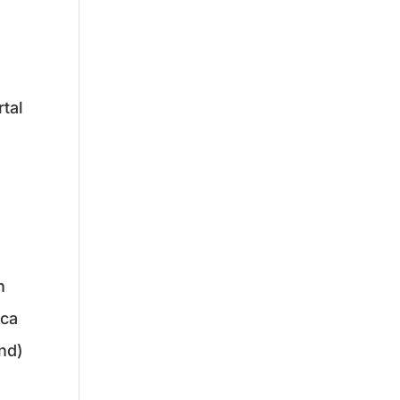
tal
n
eca
and)