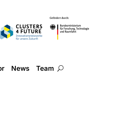
or
News
Team
n