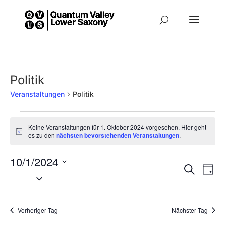
Politik
Veranstaltungen
Politik
Veranstaltungen
Keine Veranstaltungen für 1. Oktober 2024 vorgesehen. Hier geht
Hinweis
es zu den
nächsten bevorstehenden Veranstaltungen
.
für
10/1/2024
1.
Veran
Suche
Ve
Tag
Datum
Oktober
An
Such-
wählen.
Na
2024
Vorheriger Tag
Nächster Tag
und